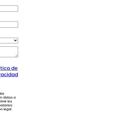
ítica de
vacidad
las
án datos a
imir los
atarios:
n legal.