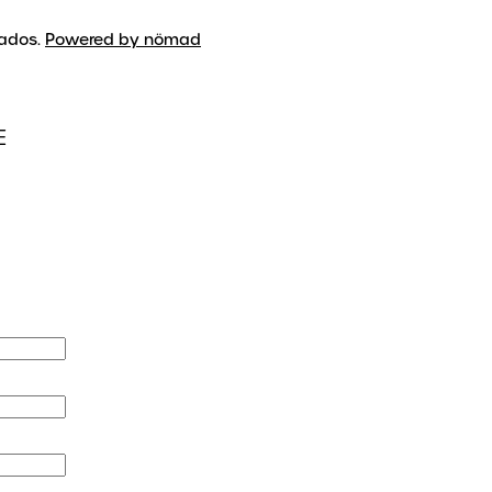
vados.
Powered by nömad
E