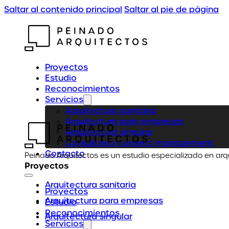
Saltar al contenido principal
Saltar al pie de página
Proyectos
Estudio
Reconocimientos
Servicios
Arquitectura sanitaria
Arquitectura para empresas
Arquitectura singular
Consultoría y project management
Contacto
Peinado Arquitectos es un estudio especializado en arq
Proyectos
Arquitectura sanitaria
Proyectos
Arquitectura para empresas
Estudio
Reconocimientos
Arquitectura singular
Servicios