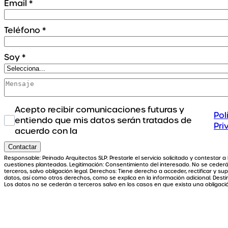
Email
*
Teléfono
*
Soy
*
Acepto recibir comunicaciones futuras y
Pol
entiendo que mis datos serán tratados de
Pri
acuerdo con la
Contactar
Responsable: Peinado Arquitectos SLP: Prestarle el servicio solicitado y contestar a 
cuestiones planteadas. Legitimación: Consentimiento del interesado. No se ceder
terceros, salvo obligación legal. Derechos: Tiene derecho a acceder, rectificar y supr
datos, así como otros derechos, como se explica en la información adicional. Destin
Los datos no se cederán a terceros salvo en los casos en que exista una obligació