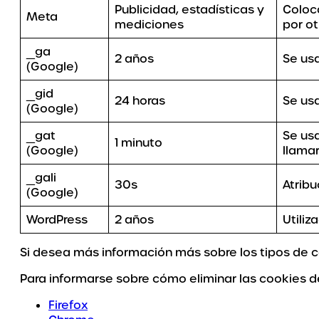
Publicidad, estadísticas y
Coloca
Meta
mediciones
por ot
_ga
2 años
Se usa
(Google)
_gid
24 horas
Se usa
(Google)
_gat
Se usa
1 minuto
(Google)
llama
_gali
30s
Atrib
(Google)
WordPress
2 años
Utiliz
Si desea más información más sobre los tipos de 
Para informarse sobre cómo eliminar las cookies d
Firefox