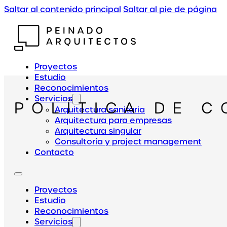
Saltar al contenido principal
Saltar al pie de página
Proyectos
Estudio
Reconocimientos
Servicios
POLÍTICA DE C
Arquitectura sanitaria
Arquitectura para empresas
Arquitectura singular
Consultoría y project management
Contacto
Proyectos
Estudio
Reconocimientos
Servicios