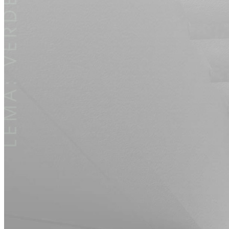
Arquitectura sanitaria
Arquitectura para empresas
Arquitectura singular
Consultoría y project management
Contacto