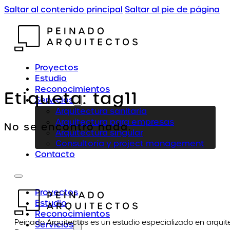
Saltar al contenido principal
Saltar al pie de página
Proyectos
Estudio
Reconocimientos
Etiqueta:
tag11
Servicios
Arquitectura sanitaria
Arquitectura para empresas
No se encontró nada.
Arquitectura singular
Consultoría y project management
Contacto
Proyectos
Estudio
Reconocimientos
Peinado Arquitectos es un estudio especializado en arquit
Servicios